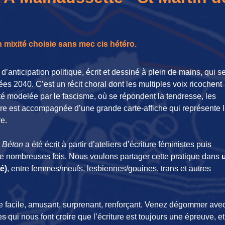
 mixité choisie sans mec cis hétéro.
’anticipation politique, écrit et dessiné à plein de mains, qui s
s 2040. C’est un récit choral dont les multiples voix ricochent
é modelée par le fascisme, où se répondent la tendresse, les
ivre est accompagnée d’une grande carte-affiche qui représente 
re.
l Béton
a été écrit à partir d’ateliers d’écriture féministes puis
it de nombreuses fois. Nous voulons partager cette pratique dans
é)
, entre femmes/meufs, lesbiennes/gouines, trans et autres
tre facile, amusant, surprenant, renforçant. Venez dégommer ave
 qui nous font croire que l’écriture est toujours une épreuve, et