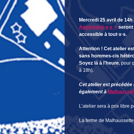
Mercredi 25 avril de 14
Aggloméré·e·s
seront 
accessible à tout·x·s.
Attention !
Cet atelier e
sans hommes-cis hétér
Soyez là à l’heure
, pour 
à 18h).
Cet atelier est précédée 
également à
Malhausset
L’atelier sera à prix libre 
La ferme de Malhaussette 