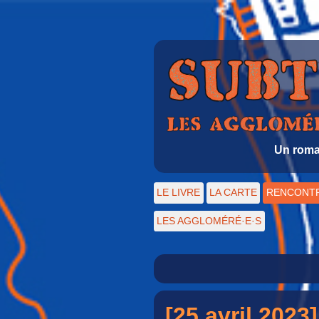
Un roman
LE LIVRE
LA CARTE
RENCONT
LES AGGLOMÉRÉ·E·S
[25 avril 2023