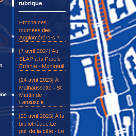
rubrique
Prochaines
tournées des
Aggloméré·e·s ?
e
[7 avril 2024] Au
SLAP à la Parole
la
Errante - Montreuil
[24 avril 2023] À
Malhaussette - St
une
Martin de
Lansuscle
[23 avril 2023] À la
bibliothèque Le
c
poil de la bête - Le