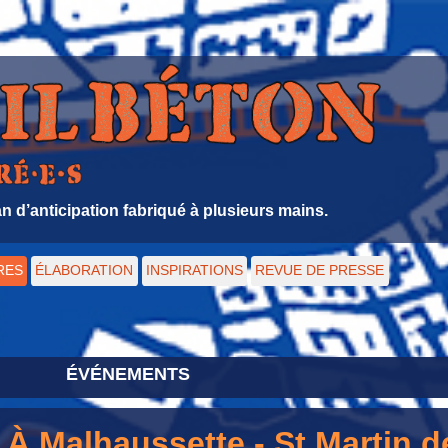
 d’anticipation fabriqué à plusieurs mains.
RES
ÉLABORATION
INSPIRATIONS
REVUE DE PRESSE
ÉVÉNEMENTS
] À Malhaussette - St Martin d