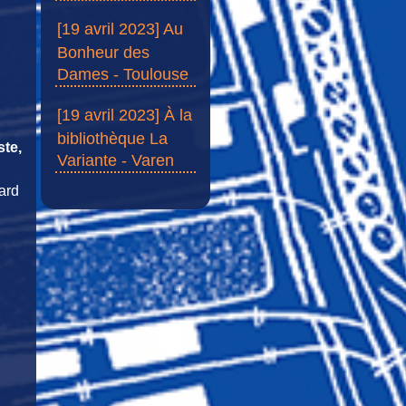
[19 avril 2023] Au
Bonheur des
Dames - Toulouse
[19 avril 2023] À la
bibliothèque La
ste,
Variante - Varen
tard