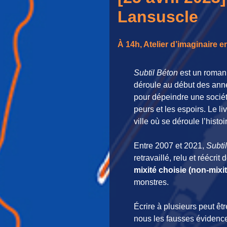
Lansuscle
À 14h,
Atelier d’imaginaire
en
Subtil Béton
est un roman d
déroule au début des année
pour dépeindre une sociét
peurs et les espoirs. Le l
ville où se déroule l’histoi
Entre 2007 et 2021,
Subti
retravaillé, relu et réécr
mixité choisie (non-mixit
monstres.
Écrire à plusieurs peut ê
nous les fausses évidences