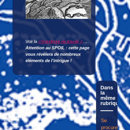
Voir la
chronologie de travail
…
Attention au SPOIL : cette page
vous révèlera de nombreux
éléments de l’intrigue !
Dans
la
même
rubrique
Se
procurer