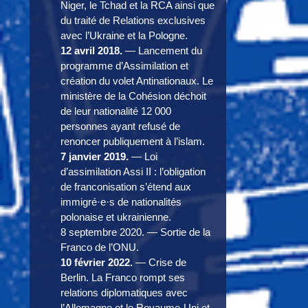
Niger, le Tchad et la RCA ainsi que
du traité de Relations exclusives
avec l’Ukraine et la Pologne.
12 avril 2018.
— Lancement du
programme d’Assimilation et
création du volet Antinationaux. Le
ministère de la Cohésion déchoit
de leur nationalité 12 000
personnes ayant refusé de
renoncer publiquement à l’islam.
7 janvier 2019.
— Loi
d’assimilation Assi II : l’obligation
de franconisation s’étend aux
immigré·e·s de nationalités
polonaise et ukrainienne.
8 septembre 2020. — Sortie de la
Franco de l’ONU.
10 février 2022.
— Crise de
Berlin. La Franco rompt ses
relations diplomatiques avec
l’Allemagne et le Royaume-Uni et