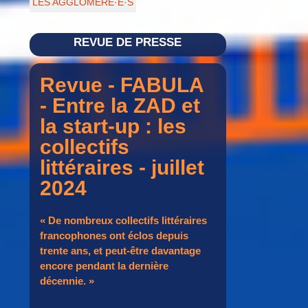
LES AGGLOMÉRÉ·E·S
REVUE DE PRESSE
Revue - FABULA
- Entre la ZAD et
la start-up : les
collectifs
littéraires - juillet
2024
« De nombreux collectifs littéraires
francophones ont éclos depuis
trente ans, et peut-être davantage
encore pendant la dernière
décennie. »