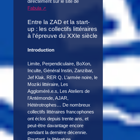
directement sur le site de
Fabula
Entre la ZAD et la start-
up : les collectifs littéraires
à l’épreuve du XXIe siècle
Introduction
Limite, Perpendiculaire, BoXon,
Inculte, Général Instin, Zanzibar,
Jef Klak, RER Q, L’armée noire, le
Moziki littéraire, Les
Aggloméré.e.s, Les Ateliers de
l’Antémonde, AJAR,
Hétérotrophes… De nombreux
collectifs littéraires francophones
ont éclos depuis trente ans, et
peut-être davantage encore
pendant la dernière décennie.
Pourtant, la littérature