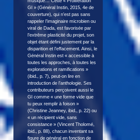
musique… Cette « Prolifération
GI » (Général Instin, 2015, 4e de
couverture), qui n’est pas sans
rappeler l’imaginaire microbien ou
viral de Dada, est favorisée par
l’extrême plasticité du projet, son
objet étant défini justement par la
disparition et l’effacement. Ainsi, le
Général Instin est « accessible à
toutes les approches, à toutes les
explorations et ramifications »
(ibid., p. 7), peut-on lire en
introduction de l’anthologie. Ses
contributeurs perçoivent aussi le
GI comme « une forme vide que
tu peux remplir à foison »
(Christine Jeanney, ibid., p. 22) ou
« un récipient vide, sans
consistance » (Vincent Tholomé,
ibid., p. 88), chacun inventant sa
figure de général en fonction de